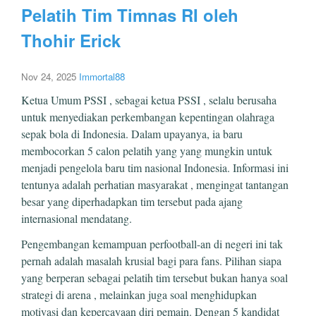
Pelatih Tim Timnas RI oleh
Thohir Erick
Nov 24, 2025
Immortal88
Ketua Umum PSSI , sebagai ketua PSSI , selalu berusaha
untuk menyediakan perkembangan kepentingan olahraga
sepak bola di Indonesia. Dalam upayanya, ia baru
membocorkan 5 calon pelatih yang yang mungkin untuk
menjadi pengelola baru tim nasional Indonesia. Informasi ini
tentunya adalah perhatian masyarakat , mengingat tantangan
besar yang diperhadapkan tim tersebut pada ajang
internasional mendatang.
Pengembangan kemampuan perfootball-an di negeri ini tak
pernah adalah masalah krusial bagi para fans. Pilihan siapa
yang berperan sebagai pelatih tim tersebut bukan hanya soal
strategi di arena , melainkan juga soal menghidupkan
motivasi dan kepercayaan diri pemain. Dengan 5 kandidat