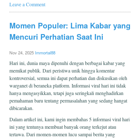
Leave a Comment
Momen Populer: Lima Kabar yang
Mencuri Perhatian Saat Ini
Nov 24, 2025
Immortal88
Hari ini, dunia maya dipenuhi dengan berbagai kabar yang
memikat publik. Dari peristiwa unik hingga komentar
kontroversial, semua ini dapat perhatian dan diskusikan oleh
warganet di beraneka platform. Informasi viral hari ini tidak
hanya mengasyikkan, tetapi juga seringkali menghadirkan
pemahaman baru tentang permasalahan yang sedang hangat
dibicarakan.
Dalam artikel ini, kami ingin membahas 5 informasi viral hari
ini yang tentunya membuat banyak orang terkejut atau
tertawa. Dari momen-momen lucu sampai berita yang