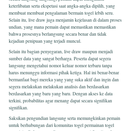
keterlibatan serta ekspetasi saat angka-angka dipilih, yang
membuat membuat pengalaman bermain togel lebih seru.
Selain itu, live draw juga menjamin kejelasan di dalam proses
undian, yang mana pemain dapat memastikan memastikan
bahwa prosesnya berlangsung secara benar dan tidak
kejadian penipuan yang terjadi muncul.
Selain itu bagian penyegaran, live draw maupun menjadi
sumber data yang sangat berharga. Peserta dapat segera
langsung mengetahui nomor keluar nomor terbaru tanpa
harus menunggu informasi pihak ketiga. Hal ini benar-benar
bermanfaat bagi mereka yang yang suka aktif dan ingin dan
segera melakukan melakukan analisis dan berdasarkan
berdasarkan yang baru yang baru. Dengan akses ke data
terkini, probabilitas agar menang dapat secara signifikan
signifikan.
Saksikan pengundian langsung serta memungkinkan pemain
untuk berhubungan dari komunitas togel permainan togel