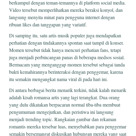
berkumpul dengan teman-temannya di platform social media.
Video tersebut memperlihatkan mereka beraksi konyol, dan
langsung menyita minat para pengguna internet dengan
ribuan likes dan tanggapan yang variatif.
Di samping itu, satu artis musik populer juga mendapatkan
perhatian dengan tindakannya spontan saat tampil di konser.
Momen tersebut tidak hanya mencuri perhatian fans, tetapi
juga menjadi perbincangan panas di beberapa medsos sosial.
Bermacam yang menganggap momen tersebut sebagai tanda
bukti kemahirannya berinteraksi dengan penggemar, karena
itu semakin mengangkat nama viral di pada hari ini.
Di antara berbagai berita menarik terkini, tidak kalah menarik
adalah kisah romansa artis yang lagi terangkat. Dua orang
yang dulu dikatakan berpacaran normal tiba-tiba membuat
pengumuman mengejutkan, dan peristiwa ini langsung
menjadi trending topic. Rangkaian gambar dan rekaman
romantis mereka tersebar luas, menyebabkan para penggemar
semakin bersemangat diskusikan hubungan mereka yang saat