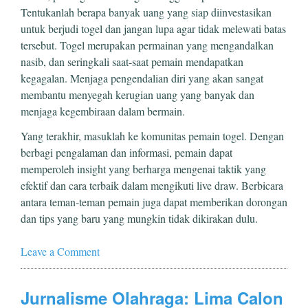
Tentukanlah berapa banyak uang yang siap diinvestasikan
untuk berjudi togel dan jangan lupa agar tidak melewati batas
tersebut. Togel merupakan permainan yang mengandalkan
nasib, dan seringkali saat-saat pemain mendapatkan
kegagalan. Menjaga pengendalian diri yang akan sangat
membantu menyegah kerugian uang yang banyak dan
menjaga kegembiraan dalam bermain.
Yang terakhir, masuklah ke komunitas pemain togel. Dengan
berbagi pengalaman dan informasi, pemain dapat
memperoleh insight yang berharga mengenai taktik yang
efektif dan cara terbaik dalam mengikuti live draw. Berbicara
antara teman-teman pemain juga dapat memberikan dorongan
dan tips yang baru yang mungkin tidak dikirakan dulu.
Leave a Comment
Jurnalisme Olahraga: Lima Calon