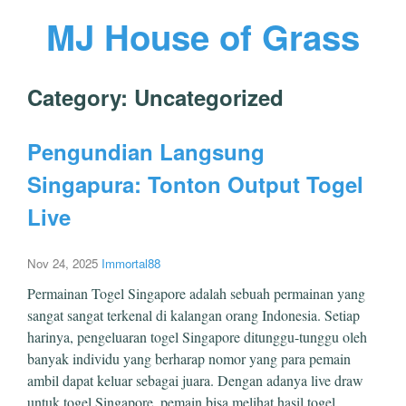
MJ House of Grass
Category:
Uncategorized
Pengundian Langsung
Singapura: Tonton Output Togel
Live
Nov 24, 2025
Immortal88
Permainan Togel Singapore adalah sebuah permainan yang
sangat sangat terkenal di kalangan orang Indonesia. Setiap
harinya, pengeluaran togel Singapore ditunggu-tunggu oleh
banyak individu yang berharap nomor yang para pemain
ambil dapat keluar sebagai juara. Dengan adanya live draw
untuk togel Singapore, pemain bisa melihat hasil togel