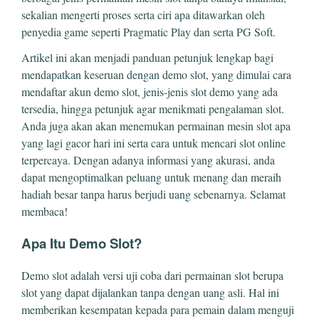
sekalian mengerti proses serta ciri apa ditawarkan oleh
penyedia game seperti Pragmatic Play dan serta PG Soft.
Artikel ini akan menjadi panduan petunjuk lengkap bagi
mendapatkan keseruan dengan demo slot, yang dimulai cara
mendaftar akun demo slot, jenis-jenis slot demo yang ada
tersedia, hingga petunjuk agar menikmati pengalaman slot.
Anda juga akan akan menemukan permainan mesin slot apa
yang lagi gacor hari ini serta cara untuk mencari slot online
terpercaya. Dengan adanya informasi yang akurasi, anda
dapat mengoptimalkan peluang untuk menang dan meraih
hadiah besar tanpa harus berjudi uang sebenarnya. Selamat
membaca!
Apa Itu Demo Slot?
Demo slot adalah versi uji coba dari permainan slot berupa
slot yang dapat dijalankan tanpa dengan uang asli. Hal ini
memberikan kesempatan kepada para pemain dalam menguji