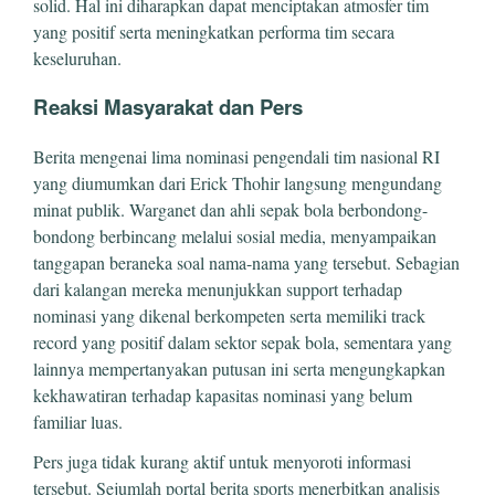
solid. Hal ini diharapkan dapat menciptakan atmosfer tim
yang positif serta meningkatkan performa tim secara
keseluruhan.
Reaksi Masyarakat dan Pers
Berita mengenai lima nominasi pengendali tim nasional RI
yang diumumkan dari Erick Thohir langsung mengundang
minat publik. Warganet dan ahli sepak bola berbondong-
bondong berbincang melalui sosial media, menyampaikan
tanggapan beraneka soal nama-nama yang tersebut. Sebagian
dari kalangan mereka menunjukkan support terhadap
nominasi yang dikenal berkompeten serta memiliki track
record yang positif dalam sektor sepak bola, sementara yang
lainnya mempertanyakan putusan ini serta mengungkapkan
kekhawatiran terhadap kapasitas nominasi yang belum
familiar luas.
Pers juga tidak kurang aktif untuk menyoroti informasi
tersebut. Sejumlah portal berita sports menerbitkan analisis