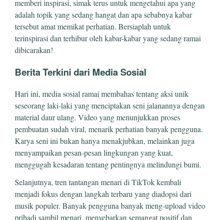
memberi inspirasi, simak terus untuk mengetahui apa yang
adalah topik yang sedang hangat dan apa sebabnya kabar
tersebut amat memikat perhatian. Bersiaplah untuk
terinspirasi dan terhibur oleh kabar-kabar yang sedang ramai
dibicarakan!
Berita Terkini dari Media Sosial
Hari ini, media sosial ramai membahas tentang aksi unik
seseorang laki-laki yang menciptakan seni jalanannya dengan
material daur ulang. Video yang menunjukkan proses
pembuatan sudah viral, menarik perhatian banyak pengguna.
Karya seni ini bukan hanya menakjubkan, melainkan juga
menyampaikan pesan-pesan lingkungan yang kuat,
menggugah kesadaran tentang pentingnya melindungi bumi.
Selanjutnya, tren tantangan menari di TikTok kembali
menjadi fokus dengan langkah terbaru yang diadopsi dari
musik populer. Banyak pengguna banyak meng-upload video
pribadi sambil menari, menyebarkan semangat positif dan