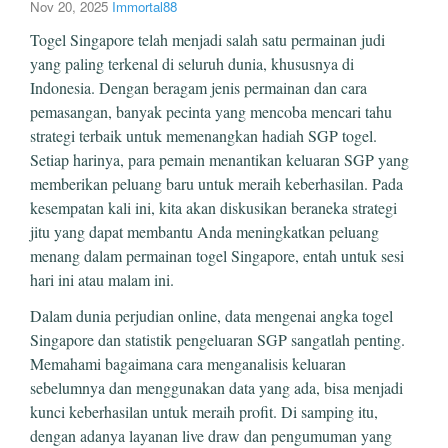
Nov 20, 2025
Immortal88
Togel Singapore telah menjadi salah satu permainan judi
yang paling terkenal di seluruh dunia, khususnya di
Indonesia. Dengan beragam jenis permainan dan cara
pemasangan, banyak pecinta yang mencoba mencari tahu
strategi terbaik untuk memenangkan hadiah SGP togel.
Setiap harinya, para pemain menantikan keluaran SGP yang
memberikan peluang baru untuk meraih keberhasilan. Pada
kesempatan kali ini, kita akan diskusikan beraneka strategi
jitu yang dapat membantu Anda meningkatkan peluang
menang dalam permainan togel Singapore, entah untuk sesi
hari ini atau malam ini.
Dalam dunia perjudian online, data mengenai angka togel
Singapore dan statistik pengeluaran SGP sangatlah penting.
Memahami bagaimana cara menganalisis keluaran
sebelumnya dan menggunakan data yang ada, bisa menjadi
kunci keberhasilan untuk meraih profit. Di samping itu,
dengan adanya layanan live draw dan pengumuman yang