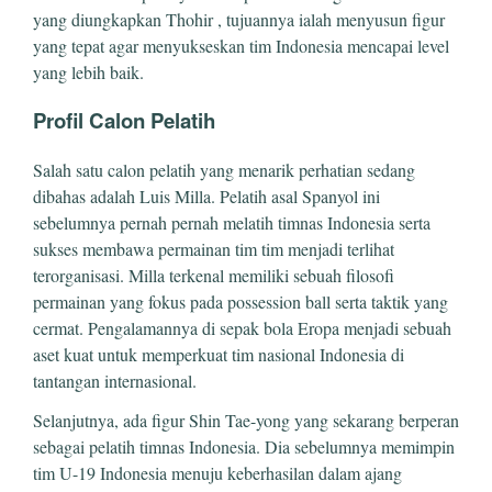
yang diungkapkan Thohir , tujuannya ialah menyusun figur
yang tepat agar menyukseskan tim Indonesia mencapai level
yang lebih baik.
Profil Calon Pelatih
Salah satu calon pelatih yang menarik perhatian sedang
dibahas adalah Luis Milla. Pelatih asal Spanyol ini
sebelumnya pernah pernah melatih timnas Indonesia serta
sukses membawa permainan tim tim menjadi terlihat
terorganisasi. Milla terkenal memiliki sebuah filosofi
permainan yang fokus pada possession ball serta taktik yang
cermat. Pengalamannya di sepak bola Eropa menjadi sebuah
aset kuat untuk memperkuat tim nasional Indonesia di
tantangan internasional.
Selanjutnya, ada figur Shin Tae-yong yang sekarang berperan
sebagai pelatih timnas Indonesia. Dia sebelumnya memimpin
tim U-19 Indonesia menuju keberhasilan dalam ajang