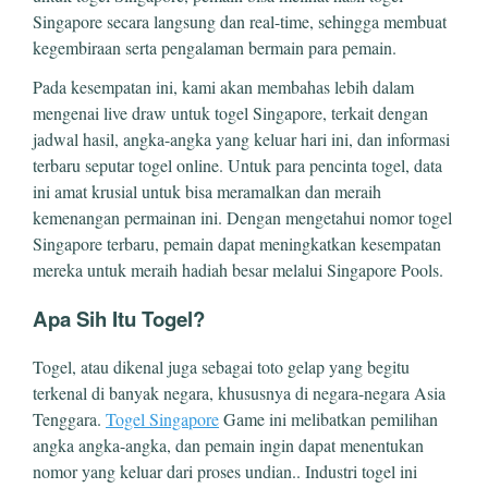
Singapore secara langsung dan real-time, sehingga membuat
kegembiraan serta pengalaman bermain para pemain.
Pada kesempatan ini, kami akan membahas lebih dalam
mengenai live draw untuk togel Singapore, terkait dengan
jadwal hasil, angka-angka yang keluar hari ini, dan informasi
terbaru seputar togel online. Untuk para pencinta togel, data
ini amat krusial untuk bisa meramalkan dan meraih
kemenangan permainan ini. Dengan mengetahui nomor togel
Singapore terbaru, pemain dapat meningkatkan kesempatan
mereka untuk meraih hadiah besar melalui Singapore Pools.
Apa Sih Itu Togel?
Togel, atau dikenal juga sebagai toto gelap yang begitu
terkenal di banyak negara, khususnya di negara-negara Asia
Tenggara.
Togel Singapore
Game ini melibatkan pemilihan
angka angka-angka, dan pemain ingin dapat menentukan
nomor yang keluar dari proses undian.. Industri togel ini