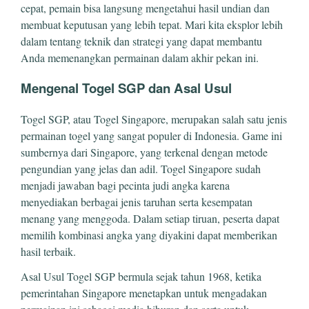
cepat, pemain bisa langsung mengetahui hasil undian dan
membuat keputusan yang lebih tepat. Mari kita eksplor lebih
dalam tentang teknik dan strategi yang dapat membantu
Anda memenangkan permainan dalam akhir pekan ini.
Mengenal Togel SGP dan Asal Usul
Togel SGP, atau Togel Singapore, merupakan salah satu jenis
permainan togel yang sangat populer di Indonesia. Game ini
sumbernya dari Singapore, yang terkenal dengan metode
pengundian yang jelas dan adil. Togel Singapore sudah
menjadi jawaban bagi pecinta judi angka karena
menyediakan berbagai jenis taruhan serta kesempatan
menang yang menggoda. Dalam setiap tiruan, peserta dapat
memilih kombinasi angka yang diyakini dapat memberikan
hasil terbaik.
Asal Usul Togel SGP bermula sejak tahun 1968, ketika
pemerintahan Singapore menetapkan untuk mengadakan