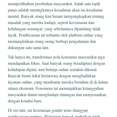
memperlihatkan perubahan masyarakat. Salah satu topik
panas adalah meningkatnya kesadaran akan isu kesehatan
mental. Banyak orang kini berani mengungkapkan tentang
masalah yang mereka hadapi, seperti kecemasan dan
kehilangan semangat, yang sebelumnya dipandang tidak
layak. Pembicaraan ini terbantu oleh platform online yang
memungkinkan orang-orang berbagi pengalaman dan
dukungan satu sama lain.
Tak hanya itu, transformasi pola konsumsi masyarakat juga
mendapatkan fokus. Saat banyak orang beradaptasi dengan
kehidupan digital, tren belanja online semakin dikenal.
Banyak bisnis lokal berinovasi dengan menghadirkan
layanan online, yang membantu mereka bertahan di di dalam
situasi ekonomi. Fenomena ini menunjukkan ketangguhan
masyarakat dalam menghadapi rintangan dan menyesuaikan
dengan kondisi baru.
Di sisi lain, isu kesetaraan gender terus dianggap
pembicaraan penting. Walaupun banyak perbaikan telah