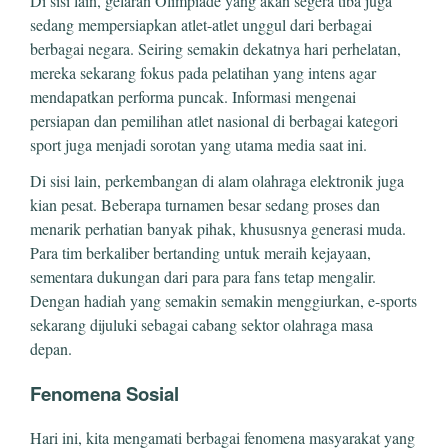
Di sisi lain, gelaran Olimpiade yang akan segera tiba juga
sedang mempersiapkan atlet-atlet unggul dari berbagai
berbagai negara. Seiring semakin dekatnya hari perhelatan,
mereka sekarang fokus pada pelatihan yang intens agar
mendapatkan performa puncak. Informasi mengenai
persiapan dan pemilihan atlet nasional di berbagai kategori
sport juga menjadi sorotan yang utama media saat ini.
Di sisi lain, perkembangan di alam olahraga elektronik juga
kian pesat. Beberapa turnamen besar sedang proses dan
menarik perhatian banyak pihak, khususnya generasi muda.
Para tim berkaliber bertanding untuk meraih kejayaan,
sementara dukungan dari para para fans tetap mengalir.
Dengan hadiah yang semakin semakin menggiurkan, e-sports
sekarang dijuluki sebagai cabang sektor olahraga masa
depan.
Fenomena Sosial
Hari ini, kita mengamati berbagai fenomena masyarakat yang