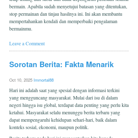
bermain. Apabila sudah menyetujui batasan yang ditentukan,
stop permainan dan tinjau hasilnya ini. Ini akan membantu
mempertahankan kendali dan memperbaiki pengalaman
bermainmu.
Leave a Comment
Sorotan Berita: Fakta Menarik
Oct 10, 2025
Immortal88
Hari ini adalah saat yang spesial dengan informasi terkini
yang mengguncang masyarakat. Mulai dari isu di dalam
negeri hingga isu global, terdapat data penting yang perlu kita
ketahui. Masyarakat selalu menunggu berita terbaru yang
dapat mempengaruhi kehidupan sehari-hari, baik dalam
konteks sosial, ekonomi, maupun politik.