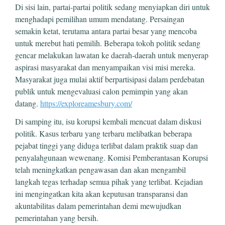
Di sisi lain, partai-partai politik sedang menyiapkan diri untuk
menghadapi pemilihan umum mendatang. Persaingan
semakin ketat, terutama antara partai besar yang mencoba
untuk merebut hati pemilih. Beberapa tokoh politik sedang
gencar melakukan lawatan ke daerah-daerah untuk menyerap
aspirasi masyarakat dan menyampaikan visi misi mereka.
Masyarakat juga mulai aktif berpartisipasi dalam perdebatan
publik untuk mengevaluasi calon pemimpin yang akan
datang.
https://exploreamesbury.com/
Di samping itu, isu korupsi kembali mencuat dalam diskusi
politik. Kasus terbaru yang terbaru melibatkan beberapa
pejabat tinggi yang diduga terlibat dalam praktik suap dan
penyalahgunaan wewenang. Komisi Pemberantasan Korupsi
telah meningkatkan pengawasan dan akan mengambil
langkah tegas terhadap semua pihak yang terlibat. Kejadian
ini mengingatkan kita akan keputusan transparansi dan
akuntabilitas dalam pemerintahan demi mewujudkan
pemerintahan yang bersih.