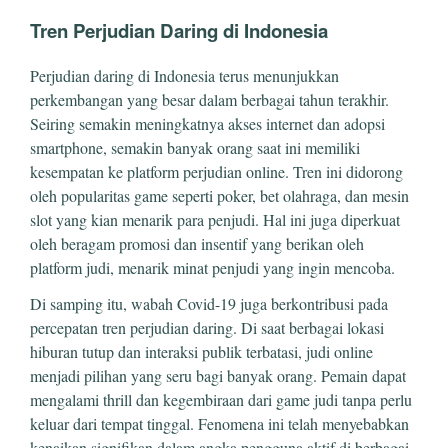
Tren Perjudian Daring di Indonesia
Perjudian daring di Indonesia terus menunjukkan
perkembangan yang besar dalam berbagai tahun terakhir.
Seiring semakin meningkatnya akses internet dan adopsi
smartphone, semakin banyak orang saat ini memiliki
kesempatan ke platform perjudian online. Tren ini didorong
oleh popularitas game seperti poker, bet olahraga, dan mesin
slot yang kian menarik para penjudi. Hal ini juga diperkuat
oleh beragam promosi dan insentif yang berikan oleh
platform judi, menarik minat penjudi yang ingin mencoba.
Di samping itu, wabah Covid-19 juga berkontribusi pada
percepatan tren perjudian daring. Di saat berbagai lokasi
hiburan tutup dan interaksi publik terbatasi, judi online
menjadi pilihan yang seru bagi banyak orang. Pemain dapat
mengalami thrill dan kegembiraan dari game judi tanpa perlu
keluar dari tempat tinggal. Fenomena ini telah menyebabkan
kenaikan signifikan dalam angka pengguna aktif di berbagai