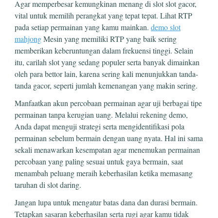
Agar memperbesar kemungkinan menang di slot slot gacor,
vital untuk memilih perangkat yang tepat tepat. Lihat RTP
pada setiap permainan yang kamu mainkan.
demo slot
mahjong
Mesin yang memiliki RTP yang baik sering
memberikan keberuntungan dalam frekuensi tinggi. Selain
itu, carilah slot yang sedang populer serta banyak dimainkan
oleh para bettor lain, karena sering kali menunjukkan tanda-
tanda gacor, seperti jumlah kemenangan yang makin sering.
Manfaatkan akun percobaan permainan agar uji berbagai tipe
permainan tanpa kerugian uang. Melalui rekening demo,
Anda dapat menguji strategi serta mengidentifikasi pola
permainan sebelum bermain dengan uang nyata. Hal ini sama
sekali menawarkan kesempatan agar menemukan permainan
percobaan yang paling sesuai untuk gaya bermain, saat
menambah peluang meraih keberhasilan ketika memasang
taruhan di slot daring.
Jangan lupa untuk mengatur batas dana dan durasi bermain.
Tetapkan sasaran keberhasilan serta rugi agar kamu tidak