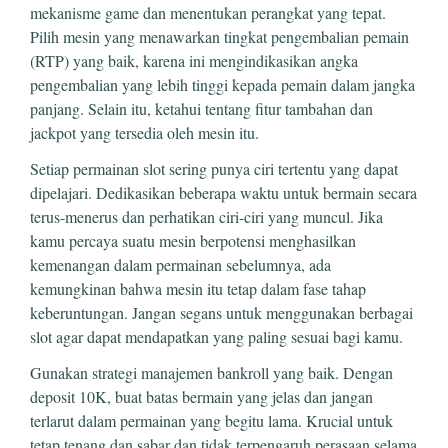
mekanisme game dan menentukan perangkat yang tepat.
Pilih mesin yang menawarkan tingkat pengembalian pemain
(RTP) yang baik, karena ini mengindikasikan angka
pengembalian yang lebih tinggi kepada pemain dalam jangka
panjang. Selain itu, ketahui tentang fitur tambahan dan
jackpot yang tersedia oleh mesin itu.
Setiap permainan slot sering punya ciri tertentu yang dapat
dipelajari. Dedikasikan beberapa waktu untuk bermain secara
terus-menerus dan perhatikan ciri-ciri yang muncul. Jika
kamu percaya suatu mesin berpotensi menghasilkan
kemenangan dalam permainan sebelumnya, ada
kemungkinan bahwa mesin itu tetap dalam fase tahap
keberuntungan. Jangan segans untuk menggunakan berbagai
slot agar dapat mendapatkan yang paling sesuai bagi kamu.
Gunakan strategi manajemen bankroll yang baik. Dengan
deposit 10K, buat batas bermain yang jelas dan jangan
terlarut dalam permainan yang begitu lama. Krucial untuk
tetap tenang dan sabar dan tidak terpengaruh perasaan selama