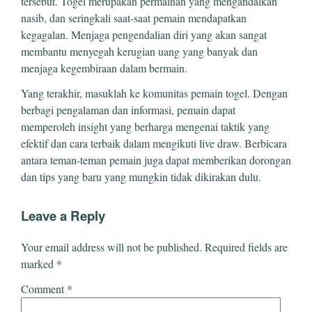
tersebut. Togel merupakan permainan yang mengandalkan
nasib, dan seringkali saat-saat pemain mendapatkan
kegagalan. Menjaga pengendalian diri yang akan sangat
membantu menyegah kerugian uang yang banyak dan
menjaga kegembiraan dalam bermain.
Yang terakhir, masuklah ke komunitas pemain togel. Dengan
berbagi pengalaman dan informasi, pemain dapat
memperoleh insight yang berharga mengenai taktik yang
efektif dan cara terbaik dalam mengikuti live draw. Berbicara
antara teman-teman pemain juga dapat memberikan dorongan
dan tips yang baru yang mungkin tidak dikirakan dulu.
Leave a Reply
Your email address will not be published.
Required fields are
marked
*
Comment
*