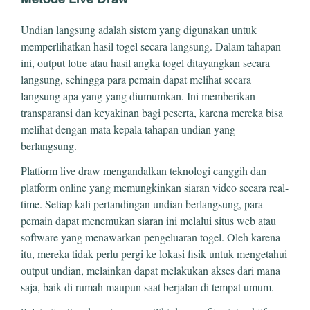
Undian langsung adalah sistem yang digunakan untuk
memperlihatkan hasil togel secara langsung. Dalam tahapan
ini, output lotre atau hasil angka togel ditayangkan secara
langsung, sehingga para pemain dapat melihat secara
langsung apa yang yang diumumkan. Ini memberikan
transparansi dan keyakinan bagi peserta, karena mereka bisa
melihat dengan mata kepala tahapan undian yang
berlangsung.
Platform live draw mengandalkan teknologi canggih dan
platform online yang memungkinkan siaran video secara real-
time. Setiap kali pertandingan undian berlangsung, para
pemain dapat menemukan siaran ini melalui situs web atau
software yang menawarkan pengeluaran togel. Oleh karena
itu, mereka tidak perlu pergi ke lokasi fisik untuk mengetahui
output undian, melainkan dapat melakukan akses dari mana
saja, baik di rumah maupun saat berjalan di tempat umum.