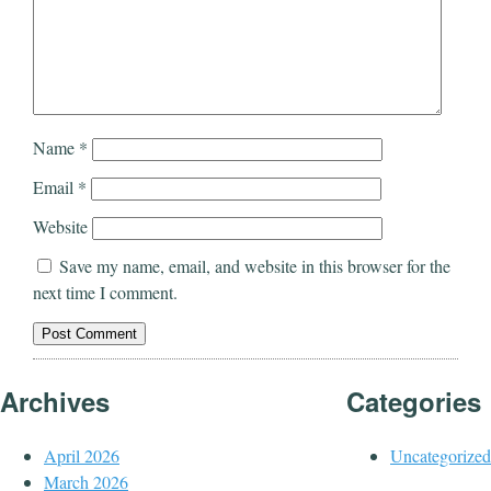
Name
*
Email
*
Website
Save my name, email, and website in this browser for the
next time I comment.
Archives
Categories
April 2026
Uncategorized
March 2026